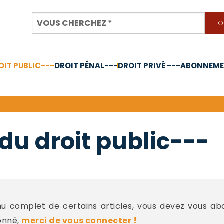
OIT PUBLIC---
DROIT PÉNAL---
DROIT PRIVÉ ---
ABONNEMEN
nnée 2024
du droit public---
 complet de certains articles, vous devez vous a
onné,
merci de vous connecter !