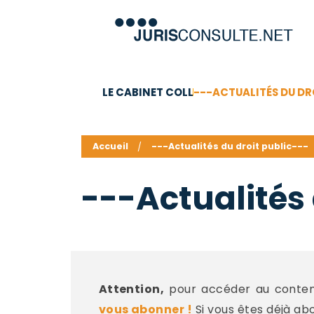
LE CABINET COLL
---ACTUALITÉS DU DR
C.V.
Compétences
Barême des honoraires - a
Accueil
---Actualités du droit public---
---Actualités 
Attention,
pour accéder au contenu
vous abonner !
Si vous êtes déjà ab