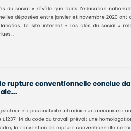
lés du social » révèle que dans l’éducation national
lles déposées entre janvier et novembre 2020 ont ab
ancées. Le site internet « Les clés du social » re
ues...
e rupture conventionnelle conclue dan
ale...
égislateur n'a pas souhaité introduire un mécanisme a
cle L.1237-14 du code du travail prévoit une homologati
cadre, la convention de rupture conventionnelle ne fa