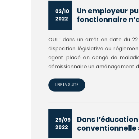
Un employeur pub
02/10
fonctionnaire n’
2022
OUI : dans un arrêt en date du 22 
disposition législative ou régleme
agent placé en congé de maladie,
démissionnaire un aménagement de
LIRE LA SUITE
Dans l’éducatio
29/09
conventionnelle 
2022