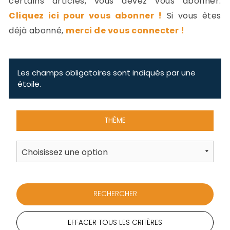
certains articles, vous devez vous abonner.
-
Cliquez ici pour vous abonner !
Si vous êtes
a
c
déjà abonné,
merci de vous connecter !
2
F
L
u
Les champs obligatoires sont indiqués par une
étoile.
THÈME
EFFACER TOUS LES CRITÈRES