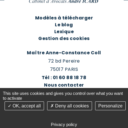
Modèles à télécharger
Le blog
Lexique
Gestion des cookies
Maître Anne-Constance Coll
72 bd Pereire
75017 PARIS
Tél : 01 60 88 18 78
Nous contacter
Prendre rendez-vous
This site uses cookies and gives you control over what you want
Espace client du cabinet
to activate
OK, accept all
Deny all cookies
Personalize
©2016-26 Jurisconsulte - Tous droits réservés -
Conception Absolute Communication & Création
Privacy policy