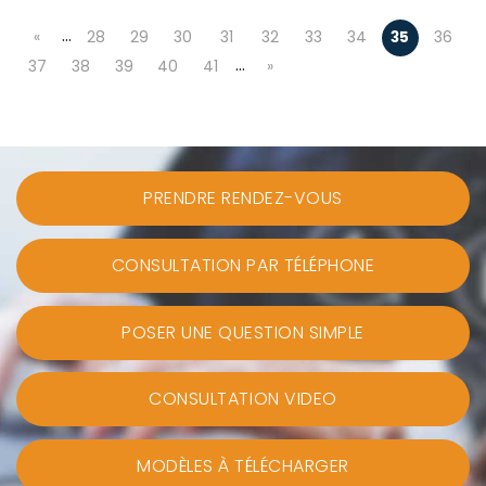
…
«
28
29
30
31
32
33
34
35
36
…
37
38
39
40
41
»
PRENDRE RENDEZ-VOUS
CONSULTATION PAR TÉLÉPHONE
POSER UNE QUESTION SIMPLE
CONSULTATION VIDEO
MODÈLES À TÉLÉCHARGER