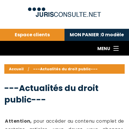
Espace clients
MON PANIER :
0
modèle
MENU
Le cabinet COLL
---Actualités du droit public---
L
Accueil
---Actualités du droit public---
Droit pénal---
c
Droit privé ---
C
---Actualités du droit
Abonnement aux actualités
C
public---
---Me contacter
C
B
-
d
-
Attention,
pour accéder au contenu complet de
h
-