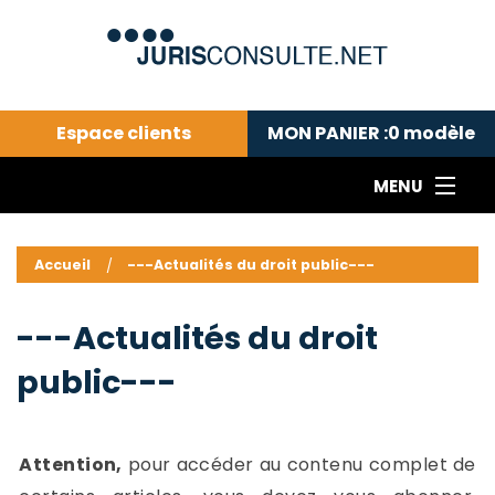
Espace clients
MON PANIER :
0
modèle
MENU
Le cabinet COLL
---Actualités du droit public---
L
Accueil
---Actualités du droit public---
Droit pénal---
c
Droit privé ---
C
---Actualités du droit
Abonnement aux actualités
C
public---
---Me contacter
C
B
-
d
-
Attention,
pour accéder au contenu complet de
h
-