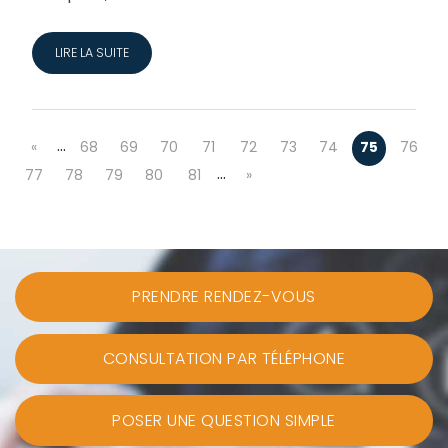
LIRE LA SUITE
…
«
68
69
70
71
72
73
74
75
76
…
77
78
79
80
81
»
PRENDRE RENDEZ-VOUS
CONSULTATION PAR TÉLÉPHONE
POSER UNE QUESTION SIMPLE