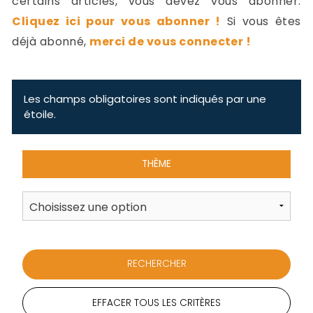
certains articles, vous devez vous abonner.
-
Cliquez ici pour vous abonner !
Si vous êtes
a
c
déjà abonné,
merci de vous connecter !
2
F
L
u
Les champs obligatoires sont indiqués par une
étoile.
THÈME
EFFACER TOUS LES CRITÈRES