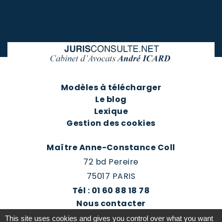
Modèles à télécharger
Le blog
Lexique
Gestion des cookies
Maître Anne-Constance Coll
72 bd Pereire
75017 PARIS
Tél : 01 60 88 18 78
Nous contacter
Prendre rendez-vous
This site uses cookies and gives you control over what you want