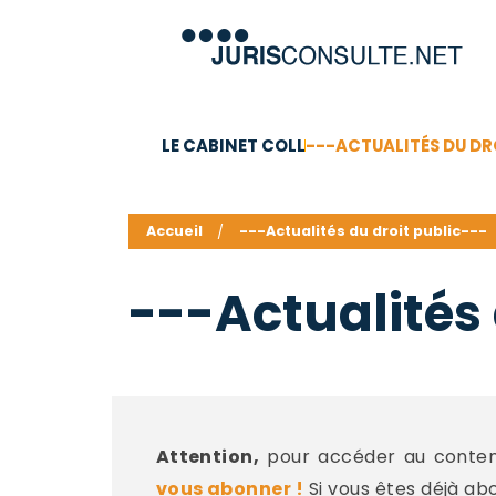
LE CABINET COLL
---ACTUALITÉS DU DR
C.V.
Compétences
Barême des honoraires - a
Accueil
---Actualités du droit public---
---Actualités 
Attention,
pour accéder au contenu
vous abonner !
Si vous êtes déjà ab