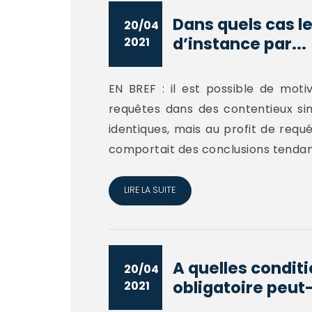
Dans quels cas l
20/04
d’instance par...
2021
EN BREF : il est possible de mot
requêtes dans des contentieux sim
identiques, mais au profit de requ
comportait des conclusions tendant
LIRE LA SUITE
A quelles condit
20/04
obligatoire peut-
2021