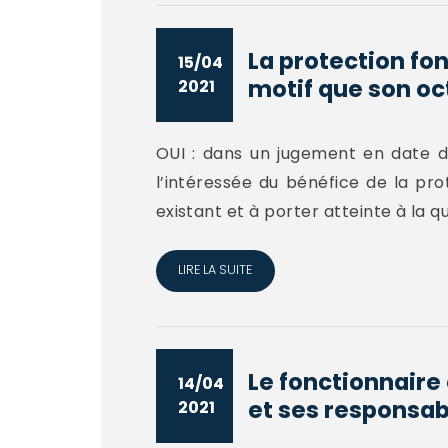
La protection fon
15/04
motif que son oct
2021
OUI : dans un jugement en date du 
l’intéressée du bénéfice de la pro
existant et à porter atteinte à la q
LIRE LA SUITE
Le fonctionnaire
14/04
et ses responsabl
2021