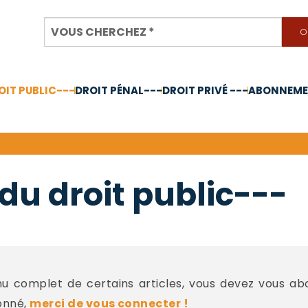
OIT PUBLIC---
DROIT PÉNAL---
DROIT PRIVÉ ---
ABONNEMEN
nnée 2024
du droit public---
 complet de certains articles, vous devez vous a
onné,
merci de vous connecter !