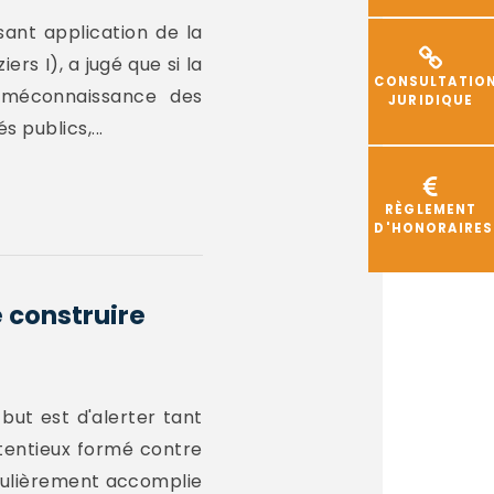
ant application de la
rs I), a jugé que si la
CONSULTATIO
n méconnaissance des
JURIDIQUE
 publics,...
RÈGLEMENT
D'HONORAIRES
e construire
but est d'alerter tant
ntentieux formé contre
égulièrement accomplie