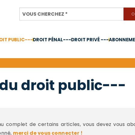
OIT PUBLIC---
DROIT PÉNAL---
DROIT PRIVÉ ---
ABONNEMEN
nnée 2024
du droit public---
 complet de certains articles, vous devez vous a
onné,
merci de vous connecter !