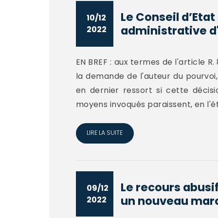
Le Conseil d’Etat
10/12
administrative d'
2022
EN BREF : aux termes de l'article R
la demande de l'auteur du pourvoi, o
en dernier ressort si cette décis
moyens invoqués paraissent, en l'état
LIRE LA SUITE
Le recours abusi
09/12
un nouveau march
2022