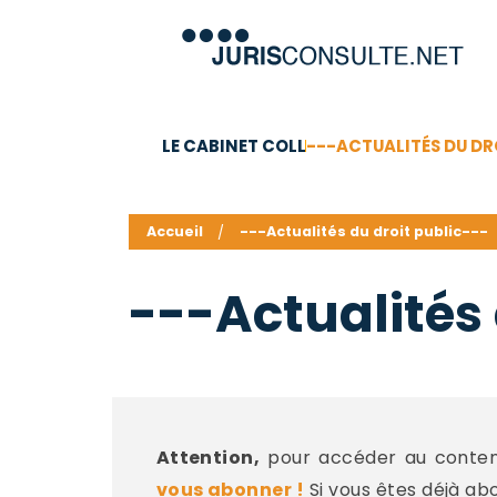
LE CABINET COLL
---ACTUALITÉS DU DR
C.V.
Compétences
Barême des honoraires - a
Accueil
---Actualités du droit public---
---Actualités 
Attention,
pour accéder au contenu
vous abonner !
Si vous êtes déjà ab