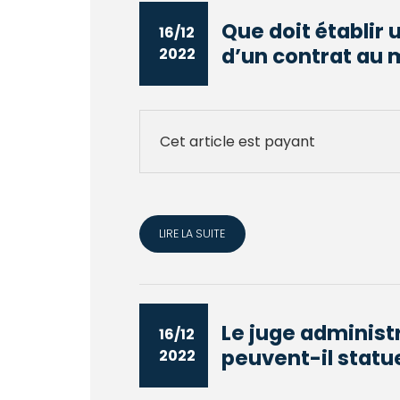
Que doit établir 
16/12
d’un contrat au 
2022
Cet article est payant
LIRE LA SUITE
Le juge administr
16/12
peuvent-il statue
2022