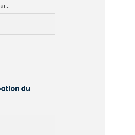
r...
cation du