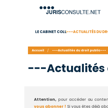
LE CABINET COLL
---ACTUALITÉS DU DR
C.V.
Compétences
Barême des honoraires - a
Accueil
---Actualités du droit public---
---Actualités 
Attention,
pour accéder au contenu
vous abonner !
Si vous êtes déjà ab