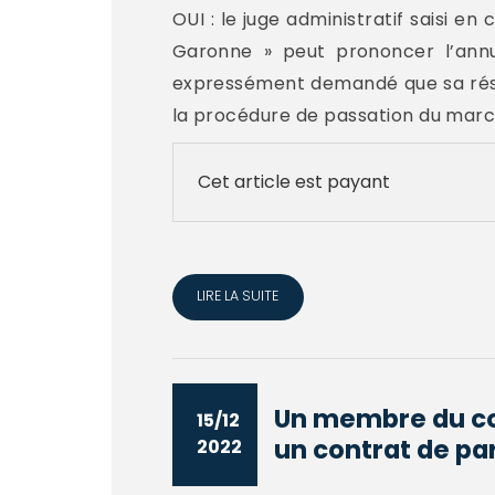
OUI : le juge administratif saisi en
Garonne » peut prononcer l’annu
expressément demandé que sa résil
la procédure de passation du march
Cet article est payant
LIRE LA SUITE
Un membre du con
15/12
un contrat de par
2022