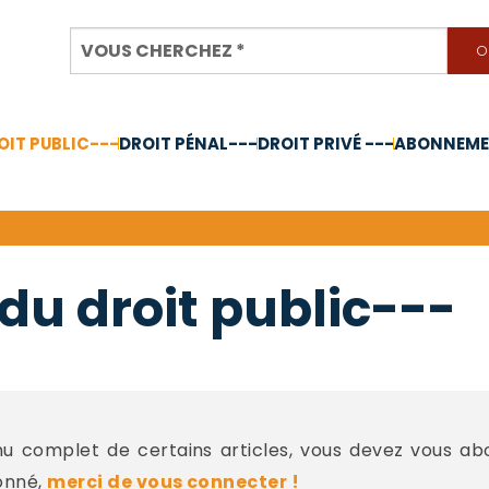
OIT PUBLIC---
DROIT PÉNAL---
DROIT PRIVÉ ---
ABONNEMEN
nnée 2024
du droit public---
 complet de certains articles, vous devez vous a
onné,
merci de vous connecter !