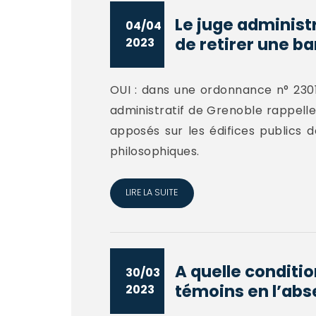
Le juge administ
04/04
de retirer une ba
2023
OUI : dans une ordonnance n° 2301
administratif de Grenoble rappelle
apposés sur les édifices publics d
philosophiques.
LIRE LA SUITE
A quelle conditio
30/03
témoins en l’abs
2023