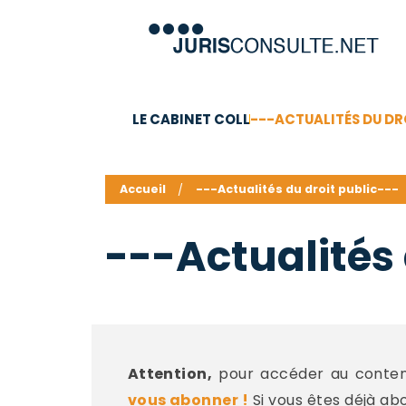
LE CABINET COLL
---ACTUALITÉS DU DR
C.V.
Compétences
Barême des honoraires - a
Accueil
---Actualités du droit public---
---Actualités 
Attention,
pour accéder au contenu
vous abonner !
Si vous êtes déjà ab