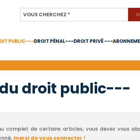
OIT PUBLIC---
DROIT PÉNAL---
DROIT PRIVÉ ---
ABONNEMEN
nnée 2024
du droit public---
 complet de certains articles, vous devez vous a
onné,
merci de vous connecter !