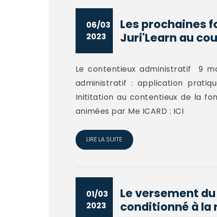
Les prochaines f
06/03
Juri'Learn au cou
2023
Le contentieux administratif 9 m
administratif : application prat
Inititation au contentieux de la f
animées par Me ICARD : ICI
LIRE LA SUITE
Le versement du 
01/03
conditionné à la 
2023