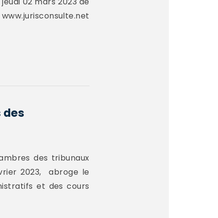
 jeudi 02 mars 2023 de
 www.jurisconsulte.net
s des
chambres des tribunaux
évrier 2023, abroge le
stratifs et des cours