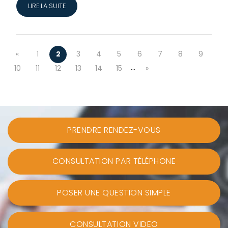
LIRE LA SUITE
«
1
2
3
4
5
6
7
8
9
…
10
11
12
13
14
15
»
PRENDRE RENDEZ-VOUS
CONSULTATION PAR TÉLÉPHONE
POSER UNE QUESTION SIMPLE
CONSULTATION VIDEO