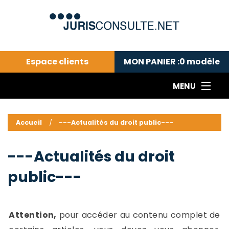
Espace clients
MON PANIER :
0
modèle
MENU
Le cabinet COLL
---Actualités du droit public---
L
Accueil
---Actualités du droit public---
Droit pénal---
c
Droit privé ---
C
---Actualités du droit
Abonnement aux actualités
C
public---
---Me contacter
C
B
-
d
-
Attention,
pour accéder au contenu complet de
h
-