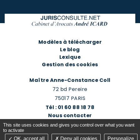
Modèles à télécharger
Le blog
Lexique
Gestion des cookies
Maître Anne-Constance Coll
72 bd Pereire
75017 PARIS
Tél : 01 60 88 18 78
Nous contacter
Prendre rendez-vous
This site uses cookies and gives you control over what you want
Espace client du cabinet
to activate
OK, accept all
Deny all cookies
Personalize