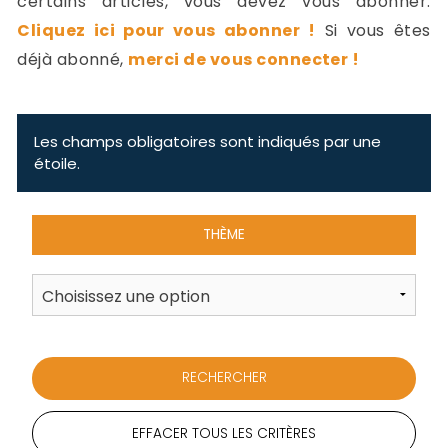
certains articles, vous devez vous abonner.
-
Cliquez ici pour vous abonner !
Si vous êtes
a
c
déjà abonné,
merci de vous connecter !
2
F
L
u
Les champs obligatoires sont indiqués par une
étoile.
THÈME
EFFACER TOUS LES CRITÈRES