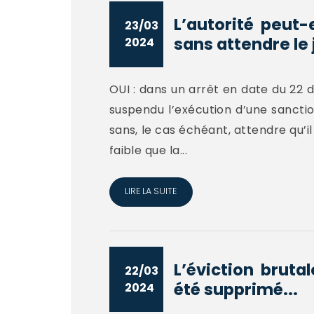
L’autorité peut-
23/03
sans attendre le
2024
OUI : dans un arrêt en date du 22 
suspendu l’exécution d’une sancti
sans, le cas échéant, attendre qu’il
faible que la...
LIRE LA SUITE
L’éviction brutal
22/03
été supprimé...
2024