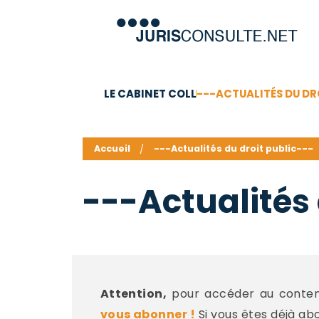
LE CABINET COLL
---ACTUALITÉS DU DR
C.V.
Compétences
Barême des honoraires - a
Accueil
---Actualités du droit public---
---Actualités 
Attention,
pour accéder au contenu
vous abonner !
Si vous êtes déjà ab