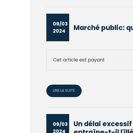
09/03
Marché public: qu
2024
Cet article est payant
LIRE LA SUITE
Un délai excessif
09/03
entraîne-t-il l'illé
2024