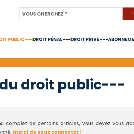
OIT PUBLIC---
DROIT PÉNAL---
DROIT PRIVÉ ---
ABONNEMEN
nnée 2024
du droit public---
 complet de certains articles, vous devez vous a
onné,
merci de vous connecter !