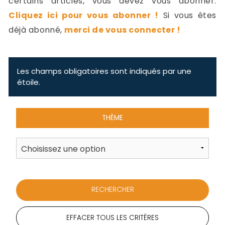
certains articles, vous devez vous abonner.
-
Cliquez ici pour vous abonner !
Si vous êtes
a
c
déjà abonné,
merci de vous connecter !
2
F
L
u
Les champs obligatoires sont indiqués par une
étoile.
THÈME
EFFACER TOUS LES CRITÈRES