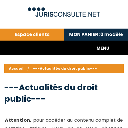
Espace clients
MON PANIER :
0
modèle
MENU
Le cabinet COLL
---Actualités du droit public---
L
Accueil
---Actualités du droit public---
Droit pénal---
c
Droit privé ---
C
---Actualités du droit
Abonnement aux actualités
C
public---
---Me contacter
C
B
-
d
-
Attention,
pour accéder au contenu complet de
h
-