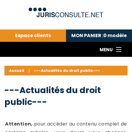
Espace clients
MON PANIER :
0
modèle
MENU
Le cabinet COLL
---Actualités du droit public---
L
Accueil
---Actualités du droit public---
Droit pénal---
c
Droit privé ---
C
---Actualités du droit
Abonnement aux actualités
C
public---
---Me contacter
C
B
-
d
-
Attention,
pour accéder au contenu complet de
h
-