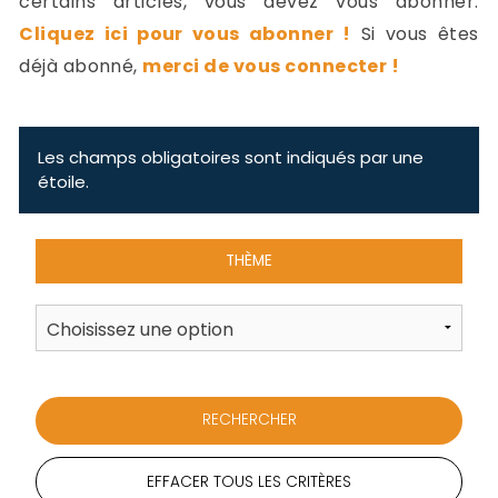
certains articles, vous devez vous abonner.
-
Cliquez ici pour vous abonner !
Si vous êtes
a
c
déjà abonné,
merci de vous connecter !
2
F
L
u
Les champs obligatoires sont indiqués par une
étoile.
THÈME
EFFACER TOUS LES CRITÈRES