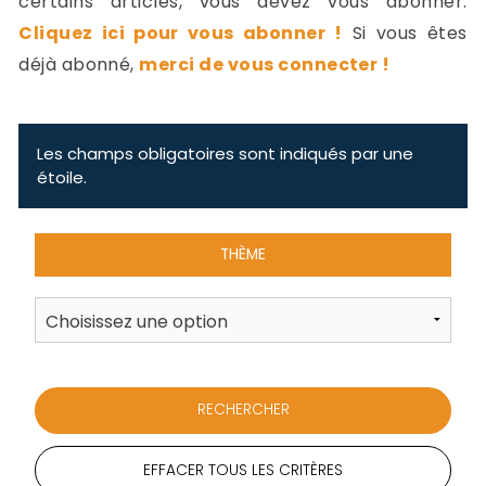
certains articles, vous devez vous abonner.
-
Cliquez ici pour vous abonner !
Si vous êtes
a
c
déjà abonné,
merci de vous connecter !
2
F
L
u
Les champs obligatoires sont indiqués par une
étoile.
THÈME
EFFACER TOUS LES CRITÈRES