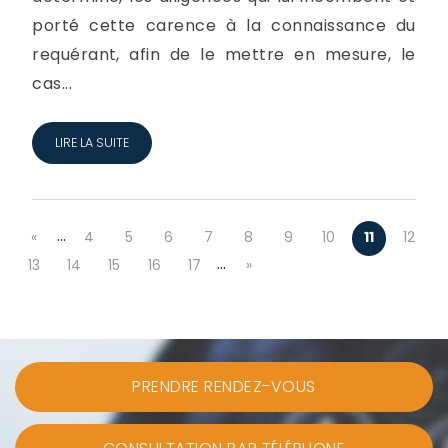
porté cette carence à la connaissance du
requérant, afin de le mettre en mesure, le
cas...
LIRE LA SUITE
…
«
4
5
6
7
8
9
10
11
12
…
13
14
15
16
17
»
PRENDRE RENDEZ-VOUS