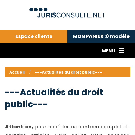
Espace clients
MON PANIER :
0
modèle
MENU
Le cabinet COLL
---Actualités du droit public---
L
Accueil
---Actualités du droit public---
Droit pénal---
c
Droit privé ---
C
---Actualités du droit
Abonnement aux actualités
C
public---
---Me contacter
C
B
-
d
-
Attention,
pour accéder au contenu complet de
h
-