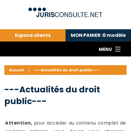
Espace clients
MON PANIER :
0
modèle
MENU
Le cabinet COLL
---Actualités du droit public---
L
Accueil
---Actualités du droit public---
Droit pénal---
c
Droit privé ---
C
---Actualités du droit
Abonnement aux actualités
C
public---
---Me contacter
C
B
-
d
-
Attention,
pour accéder au contenu complet de
h
-