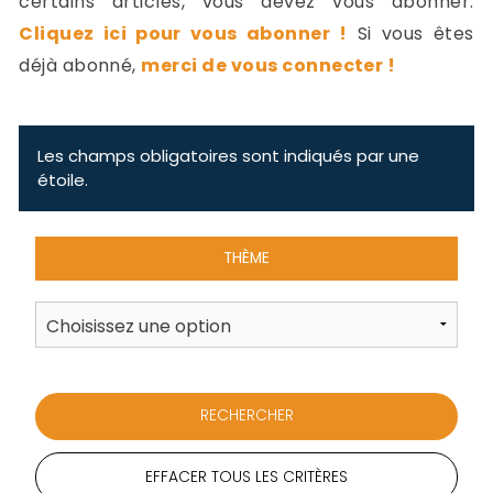
certains articles, vous devez vous abonner.
-
Cliquez ici pour vous abonner !
Si vous êtes
a
c
déjà abonné,
merci de vous connecter !
2
F
L
u
Les champs obligatoires sont indiqués par une
étoile.
THÈME
EFFACER TOUS LES CRITÈRES