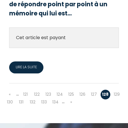
de répondre point par point à un
mémoire qui lui est...
Cet article est payant
LIRE LA SUITE
…
«
121
122
123
124
125
126
127
128
129
…
130
131
132
133
134
»