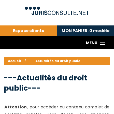
Espace clients
MON PANIER :
0
modèle
MENU
Le cabinet COLL
---Actualités du droit public---
L
Accueil
---Actualités du droit public---
Droit pénal---
c
Droit privé ---
C
---Actualités du droit
Abonnement aux actualités
C
public---
---Me contacter
C
B
-
d
-
Attention,
pour accéder au contenu complet de
h
-