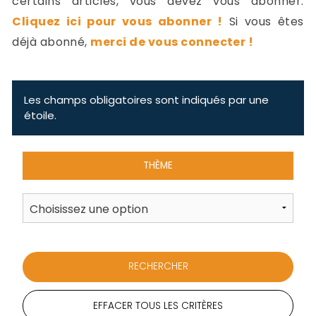
certains articles, vous devez vous abonner.
-
Cliquez ici pour vous abonner !
Si vous êtes
a
c
déjà abonné,
merci de vous connecter !
2
F
L
u
Les champs obligatoires sont indiqués par une
étoile.
THÈME
EFFACER TOUS LES CRITÈRES