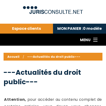
Espace clients
MON PANIER :
0
modèle
MENU
Le cabinet COLL
---Actualités du droit public---
L
Accueil
---Actualités du droit public---
Droit pénal---
c
Droit privé ---
C
---Actualités du droit
Abonnement aux actualités
C
public---
---Me contacter
C
B
-
d
-
Attention,
pour accéder au contenu complet de
h
-