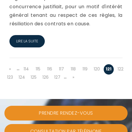
concurrence justifiait, pour un motif d'intérêt
général tenant au respect de ces règles, la
résiliation des contrats en cause.
LIRE LA SUITE
…
«
114
115
116
117
118
119
120
121
122
…
123
124
125
126
127
»
PRENDRE RENDEZ-VOUS
CONSULTATION PAR TÉLÉPHONE