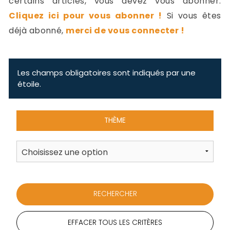
certains articles, vous devez vous abonner.
-
Cliquez ici pour vous abonner !
Si vous êtes
a
c
déjà abonné,
merci de vous connecter !
2
F
L
u
Les champs obligatoires sont indiqués par une
étoile.
THÈME
EFFACER TOUS LES CRITÈRES