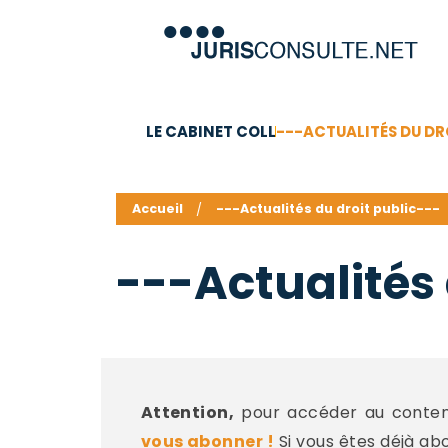
LE CABINET COLL
---ACTUALITÉS DU DR
C.V.
Compétences
Barême des honoraires - a
Accueil
---Actualités du droit public---
---Actualités 
Attention,
pour accéder au contenu
vous abonner !
Si vous êtes déjà ab