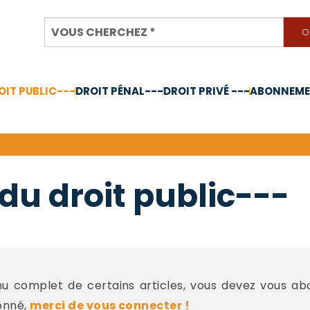
OIT PUBLIC---
DROIT PÉNAL---
DROIT PRIVÉ ---
ABONNEMEN
nnée 2024
du droit public---
 complet de certains articles, vous devez vous a
onné,
merci de vous connecter !