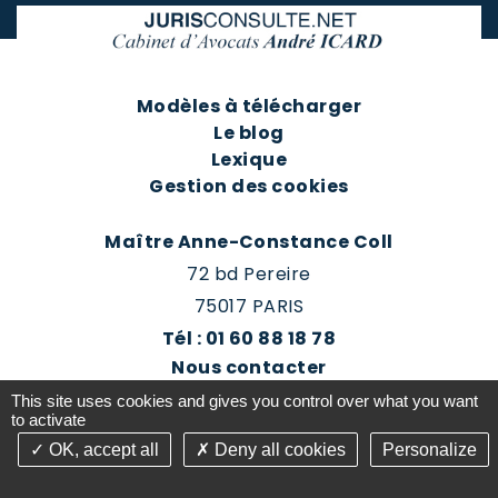
Modèles à télécharger
Le blog
Lexique
Gestion des cookies
Maître Anne-Constance Coll
72 bd Pereire
75017 PARIS
Tél : 01 60 88 18 78
Nous contacter
Prendre rendez-vous
This site uses cookies and gives you control over what you want
Espace client du cabinet
to activate
OK, accept all
Deny all cookies
Personalize
©2016-26 Jurisconsulte - Tous droits réservés -