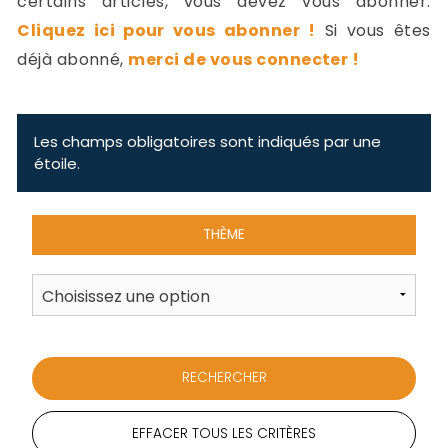
certains articles, vous devez vous abonner.
-
Cliquez ici pour vous abonner !
Si vous êtes
a
c
déjà abonné,
merci de vous connecter !
2
F
L
u
Les champs obligatoires sont indiqués par une
étoile.
THÈME
EFFACER TOUS LES CRITÈRES