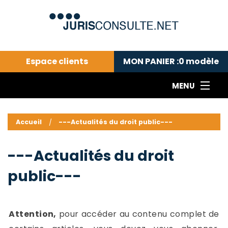
Espace clients
MON PANIER :
0
modèle
MENU
Le cabinet COLL
---Actualités du droit public---
L
Accueil
---Actualités du droit public---
Droit pénal---
c
Droit privé ---
C
---Actualités du droit
Abonnement aux actualités
C
public---
---Me contacter
C
B
-
d
-
Attention,
pour accéder au contenu complet de
h
-