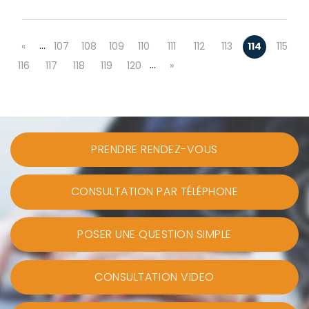
…
«
107
108
109
110
111
112
113
114
115
…
116
117
118
119
120
»
PRENDRE RENDEZ-VOUS
CONSULTATION PAR TÉLÉPHONE
POSER UNE QUESTION SIMPLE
CONSULTATION VIDEO