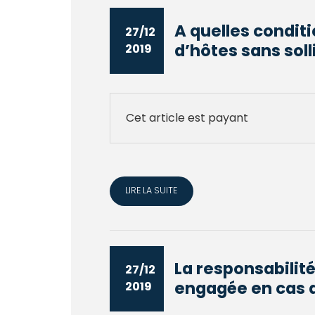
A quelles condit
27/12
d’hôtes sans solli
2019
Cet article est payant
LIRE LA SUITE
La responsabili
27/12
engagée en cas d
2019