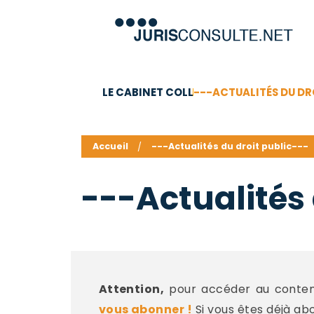
LE CABINET COLL
---ACTUALITÉS DU DR
C.V.
Compétences
Barême des honoraires - a
Accueil
---Actualités du droit public---
---Actualités 
Attention,
pour accéder au contenu
vous abonner !
Si vous êtes déjà ab