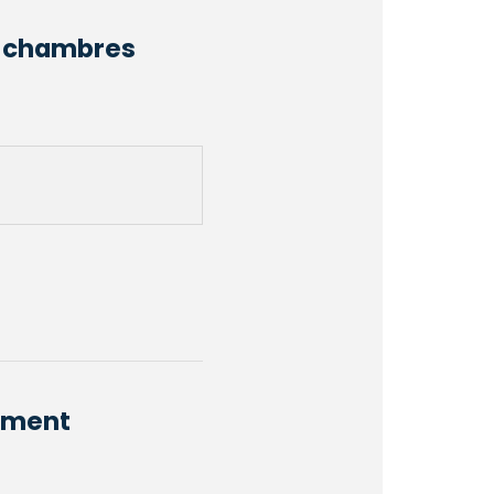
es chambres
uement