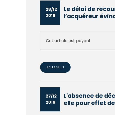
Le délai de reco
28/12
l’acquéreur évinc
2019
Cet article est payant
LIRE LA SUITE
L'absence de déci
27/12
elle pour effet de 
2019