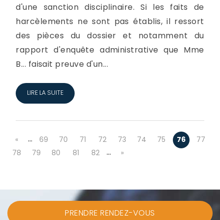
d'une sanction disciplinaire. Si les faits de
harcèlements ne sont pas établis, il ressort
des pièces du dossier et notamment du
rapport d'enquête administrative que Mme
B... faisait preuve d'un...
LIRE LA SUITE
…
«
69
70
71
72
73
74
75
76
77
…
78
79
80
81
82
»
PRENDRE RENDEZ-VOUS