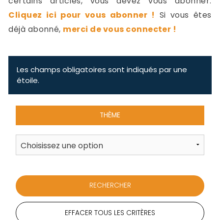
certains articles, vous devez vous abonner.
-
Cliquez ici pour vous abonner !
Si vous êtes
a
c
déjà abonné,
merci de vous connecter !
2
F
L
u
Les champs obligatoires sont indiqués par une
étoile.
THÈME
EFFACER TOUS LES CRITÈRES