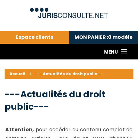
Espace clients
MON PANIER :
0
modèle
MENU
Le cabinet COLL
---Actualités du droit public---
L
Accueil
---Actualités du droit public---
Droit pénal---
c
Droit privé ---
C
---Actualités du droit
Abonnement aux actualités
C
public---
---Me contacter
C
B
-
d
-
Attention,
pour accéder au contenu complet de
h
-