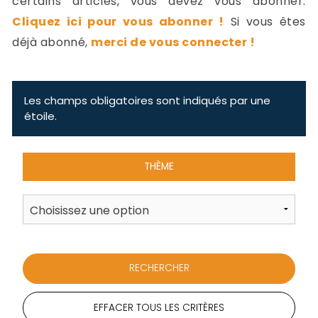
certains articles, vous devez vous abonner.
-
Cliquez ici pour vous abonner !
Si vous êtes
a
c
déjà abonné,
merci de vous connecter !
2
F
L
u
Les champs obligatoires sont indiqués par une
étoile.
THÈME
EFFACER TOUS LES CRITÈRES