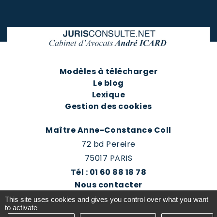
Modèles à télécharger
Le blog
Lexique
Gestion des cookies
Maître Anne-Constance Coll
72 bd Pereire
75017 PARIS
Tél : 01 60 88 18 78
Nous contacter
Prendre rendez-vous
This site uses cookies and gives you control over what you want
Espace client du cabinet
to activate