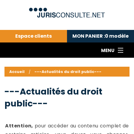
Espace clients
MON PANIER :
0
modèle
MENU
Le cabinet COLL
---Actualités du droit public---
L
Accueil
---Actualités du droit public---
Droit pénal---
c
Droit privé ---
C
---Actualités du droit
Abonnement aux actualités
C
public---
---Me contacter
C
B
-
d
-
Attention,
pour accéder au contenu complet de
h
-