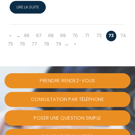
LIRE LA SUITE
…
«
66
67
68
69
70
71
72
73
74
…
75
76
77
78
79
»
PRENDRE RENDEZ-VOUS
CONSULTATION PAR TÉLÉPHONE
POSER UNE QUESTION SIMPLE