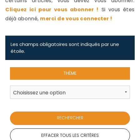
certains articles, vous devez vous abonner.
-
Cliquez ici pour vous abonner !
Si vous êtes
a
c
déjà abonné,
merci de vous connecter !
2
F
L
u
Les champs obligatoires sont indiqués par une
étoile.
THÈME
EFFACER TOUS LES CRITÈRES