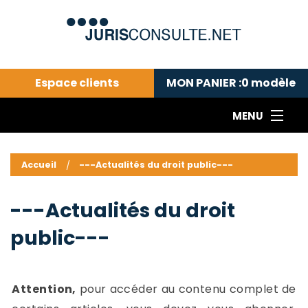
Espace clients
MON PANIER :
0
modèle
MENU
Le cabinet COLL
---Actualités du droit public---
L
Accueil
---Actualités du droit public---
Droit pénal---
c
Droit privé ---
C
---Actualités du droit
Abonnement aux actualités
C
public---
---Me contacter
C
B
-
d
-
Attention,
pour accéder au contenu complet de
h
-