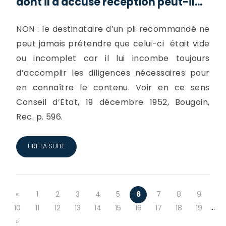
dont il a accusé réception peut-il...
NON : le destinataire d’un pli recommandé ne
peut jamais prétendre que celui-ci était vide
ou incomplet car il lui incombe toujours
d’accomplir les diligences nécessaires pour
en connaître le contenu. Voir en ce sens
Conseil d’Etat, 19 décembre 1952, Bougoin,
Rec. p. 596.
LIRE LA SUITE
«
1
2
3
4
5
6
7
8
9
…
10
11
12
13
14
15
16
17
18
19
»