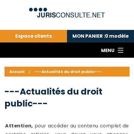
Espace clients
MON PANIER :
0
modèle
MENU
Le cabinet COLL
---Actualités du droit public---
L
Accueil
---Actualités du droit public---
Droit pénal---
c
Droit privé ---
C
---Actualités du droit
Abonnement aux actualités
C
public---
---Me contacter
C
B
-
d
-
Attention,
pour accéder au contenu complet de
h
-