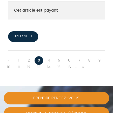
Cet article est payant
LIRE LA SUITE
«
1
2
3
4
5
6
7
8
9
…
10
11
12
13
14
15
16
»
PRENDRE RENDEZ-VOUS