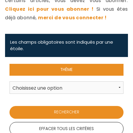
certains articles, vous devez vous abonner.
-
Cliquez ici pour vous abonner !
Si vous êtes
a
c
déjà abonné,
merci de vous connecter !
2
F
L
u
Les champs obligatoires sont indiqués par une
étoile.
THÈME
EFFACER TOUS LES CRITÈRES