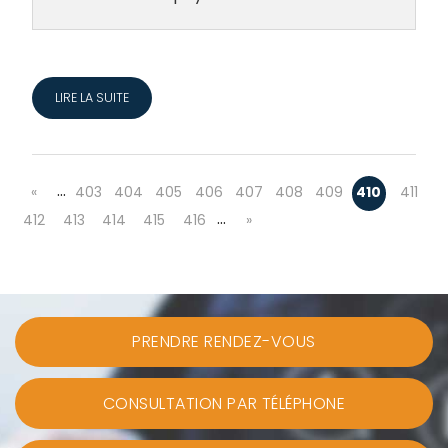
LIRE LA SUITE
…
«
403
404
405
406
407
408
409
410
411
…
412
413
414
415
416
»
PRENDRE RENDEZ-VOUS
CONSULTATION PAR TÉLÉPHONE