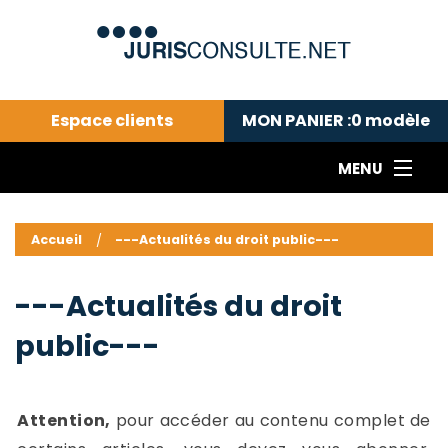
Espace clients
MON PANIER :
0
modèle
MENU
Le cabinet COLL
---Actualités du droit public---
L
Accueil
---Actualités du droit public---
Droit pénal---
c
Droit privé ---
C
---Actualités du droit
Abonnement aux actualités
C
public---
---Me contacter
C
B
-
d
-
Attention,
pour accéder au contenu complet de
h
-