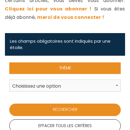
certains articles, vous devez vous abonner.
-
Cliquez ici pour vous abonner !
Si vous êtes
a
c
déjà abonné,
merci de vous connecter !
2
F
L
u
Les champs obligatoires sont indiqués par une
étoile.
THÈME
EFFACER TOUS LES CRITÈRES