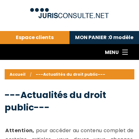
Espace clients
MON PANIER :
0
modèle
MENU
Le cabinet COLL
---Actualités du droit public---
L
Accueil
---Actualités du droit public---
Droit pénal---
c
Droit privé ---
C
---Actualités du droit
Abonnement aux actualités
C
public---
---Me contacter
C
B
-
d
-
Attention,
pour accéder au contenu complet de
h
-