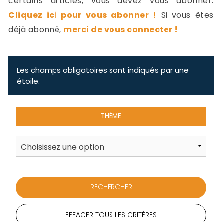
certains articles, vous devez vous abonner.
-
Cliquez ici pour vous abonner !
Si vous êtes
a
c
déjà abonné,
merci de vous connecter !
2
F
L
u
Les champs obligatoires sont indiqués par une
étoile.
THÈME
EFFACER TOUS LES CRITÈRES