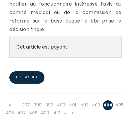
notifier au fonctionnaire intéressé l'avis du
comité médical ou de la commission de
réforme sur la base duquel a été prise la
décision finale.
Cet article est payant
LIRE LA SUITE
…
«
397
398
399
400
401
402
403
404
405
…
406
407
408
409
410
»