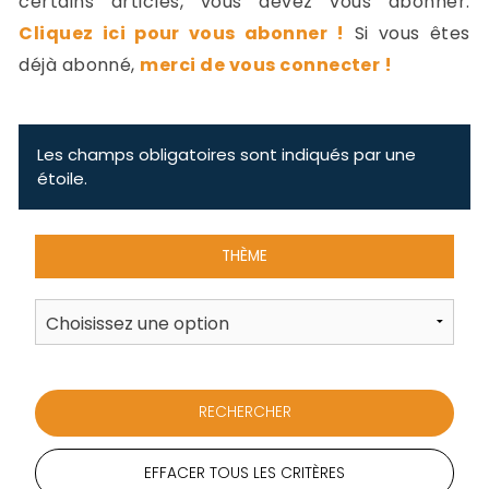
certains articles, vous devez vous abonner.
-
Cliquez ici pour vous abonner !
Si vous êtes
a
c
déjà abonné,
merci de vous connecter !
2
F
L
u
Les champs obligatoires sont indiqués par une
étoile.
THÈME
EFFACER TOUS LES CRITÈRES