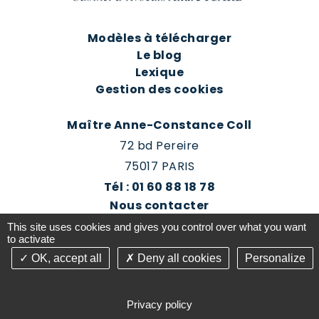
Modèles à télécharger
Le blog
Lexique
Gestion des cookies
Maître Anne-Constance Coll
72 bd Pereire
75017 PARIS
Tél : 01 60 88 18 78
Nous contacter
Prendre rendez-vous
This site uses cookies and gives you control over what you want
Espace client du cabinet
to activate
OK, accept all
Deny all cookies
Personalize
©2016-26 Jurisconsulte - Tous droits réservés -
Conception Absolute Communication & Création
Privacy policy
Answeb -
Gestion cookies