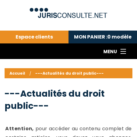
Espace clients
MON PANIER :
0
modèle
MENU
Le cabinet COLL
---Actualités du droit public---
L
Accueil
---Actualités du droit public---
Droit pénal---
c
Droit privé ---
C
---Actualités du droit
Abonnement aux actualités
C
public---
---Me contacter
C
B
-
d
-
Attention,
pour accéder au contenu complet de
h
-