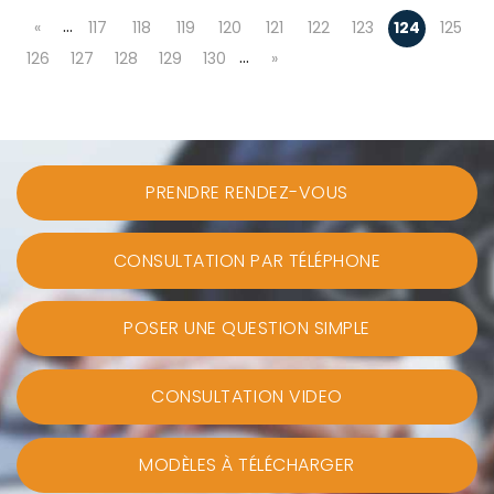
…
«
117
118
119
120
121
122
123
124
125
…
126
127
128
129
130
»
PRENDRE RENDEZ-VOUS
CONSULTATION PAR TÉLÉPHONE
POSER UNE QUESTION SIMPLE
CONSULTATION VIDEO
MODÈLES À TÉLÉCHARGER