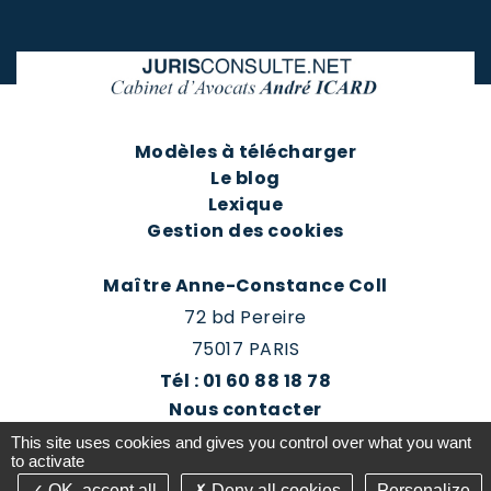
Modèles à télécharger
Le blog
Lexique
Gestion des cookies
Maître Anne-Constance Coll
72 bd Pereire
75017 PARIS
Tél : 01 60 88 18 78
Nous contacter
Prendre rendez-vous
This site uses cookies and gives you control over what you want
Espace client du cabinet
to activate
OK, accept all
Deny all cookies
Personalize