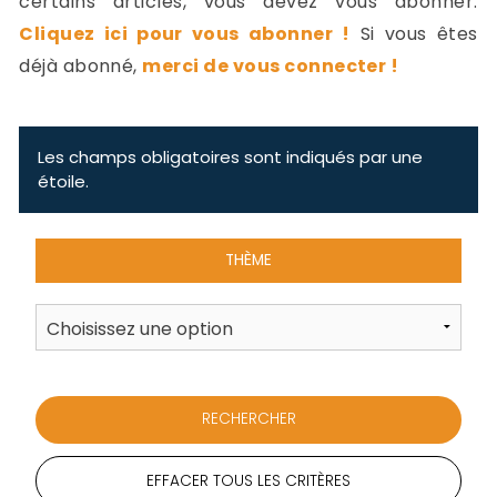
certains articles, vous devez vous abonner.
-
Cliquez ici pour vous abonner !
Si vous êtes
a
c
déjà abonné,
merci de vous connecter !
2
F
L
u
Les champs obligatoires sont indiqués par une
étoile.
THÈME
EFFACER TOUS LES CRITÈRES