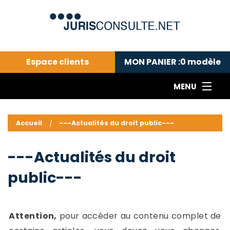
Espace clients
MON PANIER :
0
modèle
MENU
Le cabinet COLL
---Actualités du droit public---
L
Accueil
---Actualités du droit public---
Droit pénal---
c
Droit privé ---
C
---Actualités du droit
Abonnement aux actualités
C
public---
---Me contacter
C
B
-
d
-
Attention,
pour accéder au contenu complet de
h
-