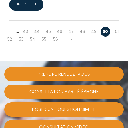
LIRE LA SUITE
…
«
43
44
45
46
47
48
49
50
51
…
52
53
54
55
56
»
PRENDRE RENDEZ-VOUS
CONSULTATION PAR TÉLÉPHONE
POSER UNE QUESTION SIMPLE
CONSULTATION VIDEO