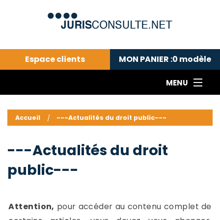
Espace clients
MON PANIER :
0
modèle
MENU
Le cabinet COLL
---Actualités du droit public---
L
Accueil
---Actualités du droit public---
Droit pénal---
c
Droit privé ---
C
---Actualités du droit
Abonnement aux actualités
C
public---
---Me contacter
C
B
-
d
-
Attention,
pour accéder au contenu complet de
h
-