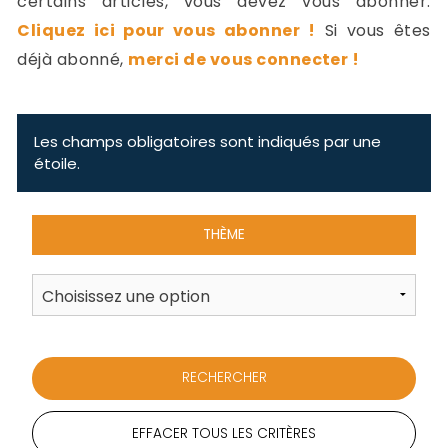
certains articles, vous devez vous abonner.
-
Cliquez ici pour vous abonner !
Si vous êtes
a
c
déjà abonné,
merci de vous connecter !
2
F
L
u
Les champs obligatoires sont indiqués par une
étoile.
THÈME
EFFACER TOUS LES CRITÈRES