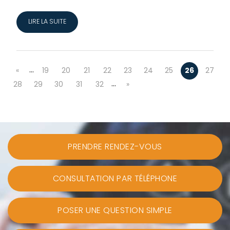
LIRE LA SUITE
…
«
19
20
21
22
23
24
25
26
27
…
28
29
30
31
32
»
PRENDRE RENDEZ-VOUS
CONSULTATION PAR TÉLÉPHONE
POSER UNE QUESTION SIMPLE