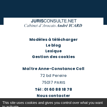
Modèles à télécharger
Le blog
Lexique
Gestion des cookies
Maître Anne-Constance Coll
72 bd Pereire
75017 PARIS
Tél : 01 60 88 18 78
Nous contacter
Prendre rendez-vous
This site uses cookies and gives you control over what you want
to activate