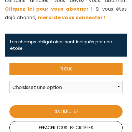
certains articles, vous devez vous abonner.
-
Cliquez ici pour vous abonner !
Si vous êtes
a
c
déjà abonné,
merci de vous connecter !
2
F
L
u
Les champs obligatoires sont indiqués par une
étoile.
THÈME
EFFACER TOUS LES CRITÈRES