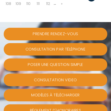
…
108
109
110
111
112
»
PRENDRE RENDEZ-VOUS
CONSULTATION PAR TÉLÉPHONE
POSER UNE QUESTION SIMPLE
CONSULTATION VIDEO
MODÈLES À TÉLÉCHARGER
RÈGLEMENT D'HONORAIRES