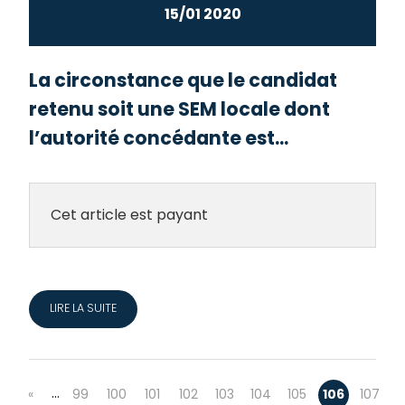
15/01 2020
La circonstance que le candidat
retenu soit une SEM locale dont
l’autorité concédante est...
Cet article est payant
LIRE LA SUITE
…
«
99
100
101
102
103
104
105
106
107