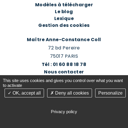
Modèles à télécharger
Le blog
Lexique
Gestion des cookies
Maître Anne-Constance Coll
72 bd Pereire
75017 PARIS
Tél : 01 60 88 18 78
Nous contacter
Prendre rendez-vous
This site uses cookies and gives you control over what you want
Espace client du cabinet
to activate
OK, accept all
Deny all cookies
Personalize
©2016-26 Jurisconsulte - Tous droits réservés -
Conception Absolute Communication & Création
Privacy policy
Answeb -
Gestion cookies
Plan du site
Mentions légales