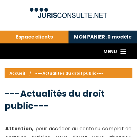
Espace clients
MON PANIER :
0
modèle
MENU
Le cabinet COLL
---Actualités du droit public---
L
Accueil
---Actualités du droit public---
Droit pénal---
c
Droit privé ---
C
---Actualités du droit
Abonnement aux actualités
C
public---
---Me contacter
C
B
-
d
-
Attention,
pour accéder au contenu complet de
h
-