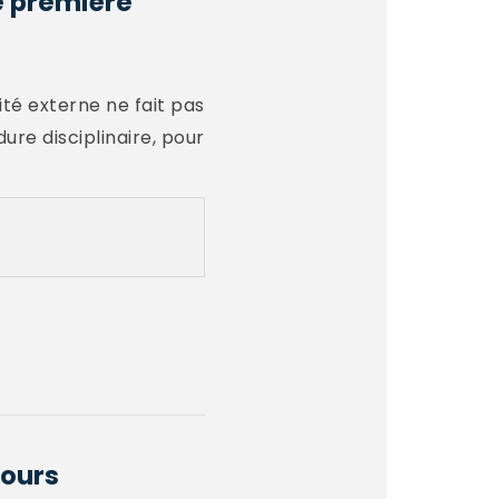
e première
ité externe ne fait pas
re disciplinaire, pour
cours