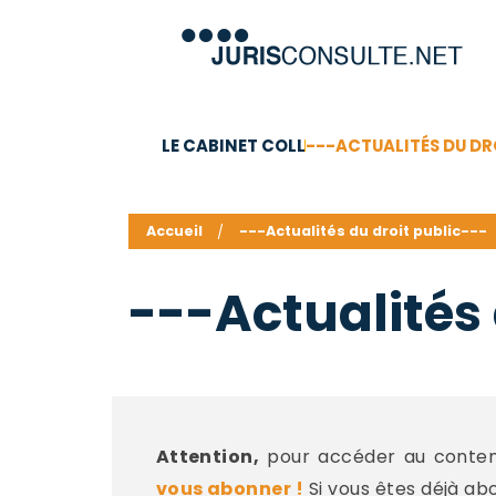
LE CABINET COLL
---ACTUALITÉS DU DR
C.V.
Compétences
Barême des honoraires - a
Accueil
---Actualités du droit public---
---Actualités 
Attention,
pour accéder au contenu
vous abonner !
Si vous êtes déjà ab