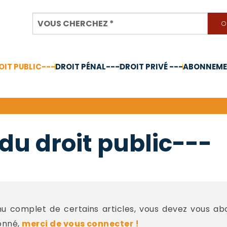
OIT PUBLIC---
DROIT PÉNAL---
DROIT PRIVÉ ---
ABONNEMEN
nnée 2024
du droit public---
 complet de certains articles, vous devez vous a
onné,
merci de vous connecter !