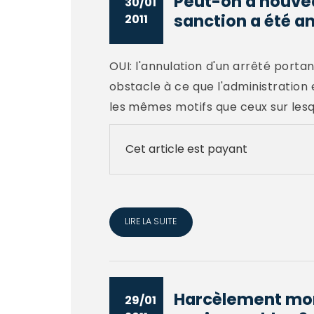
Peut-on à nouvea
30/01
sanction a été an
2011
OUI: l'annulation d'un arrêté porta
obstacle à ce que l'administration
les mêmes motifs que ceux sur lesq
Cet article est payant
LIRE LA SUITE
Harcèlement mora
29/01