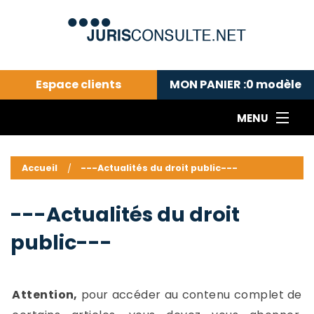
Espace clients
MON PANIER :
0
modèle
MENU
Le cabinet COLL
---Actualités du droit public---
L
Accueil
---Actualités du droit public---
Droit pénal---
c
Droit privé ---
C
---Actualités du droit
Abonnement aux actualités
C
public---
---Me contacter
C
B
-
d
-
Attention,
pour accéder au contenu complet de
h
-