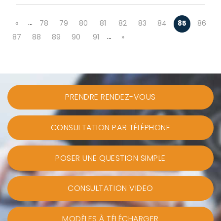
…
«
78
79
80
81
82
83
84
85
86
…
87
88
89
90
91
»
PRENDRE RENDEZ-VOUS
CONSULTATION PAR TÉLÉPHONE
POSER UNE QUESTION SIMPLE
CONSULTATION VIDEO
MODÈLES À TÉLÉCHARGER