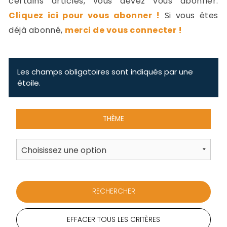
certains articles, vous devez vous abonner.
-
Cliquez ici pour vous abonner !
Si vous êtes
a
c
déjà abonné,
merci de vous connecter !
2
F
L
u
Les champs obligatoires sont indiqués par une
étoile.
THÈME
EFFACER TOUS LES CRITÈRES