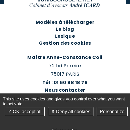
Modèles à télécharger
Le blog
Lexique
Gestion des cookies
Maître Anne-Constance Coll
72 bd Pereire
75017 PARIS
Tél : 01 60 88 18 78
Nous contacter
Prendre rendez-vous
This site uses cookies and gives you control over what you want
Espace client du cabinet
to activate
OK, accept all
Deny all cookies
Personalize
©2016-26 Jurisconsulte - Tous droits réservés -
Conception Absolute Communication & Création