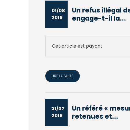
Un refus illégal
01/08
engage-t-il la...
2019
Cet article est payant
LIRE LA SUITE
Un référé « mesure
31/07
retenues et...
2019