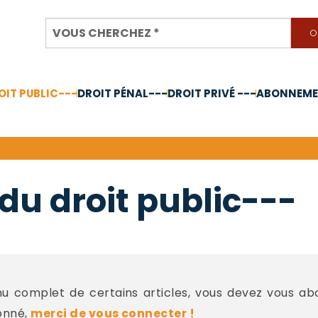
OIT PUBLIC---
DROIT PÉNAL---
DROIT PRIVÉ ---
ABONNEMEN
nnée 2024
du droit public---
 complet de certains articles, vous devez vous a
onné,
merci de vous connecter !