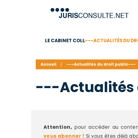
LE CABINET COLL
---ACTUALITÉS DU DR
C.V.
Compétences
Barême des honoraires - a
Accueil
---Actualités du droit public---
---Actualités 
Attention,
pour accéder au contenu
vous abonner !
Si vous êtes déjà ab