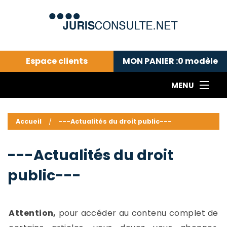
Espace clients
MON PANIER :
0
modèle
MENU
Le cabinet COLL
---Actualités du droit public---
L
Accueil
---Actualités du droit public---
Droit pénal---
c
Droit privé ---
C
---Actualités du droit
Abonnement aux actualités
C
public---
---Me contacter
C
B
-
d
-
Attention,
pour accéder au contenu complet de
h
-