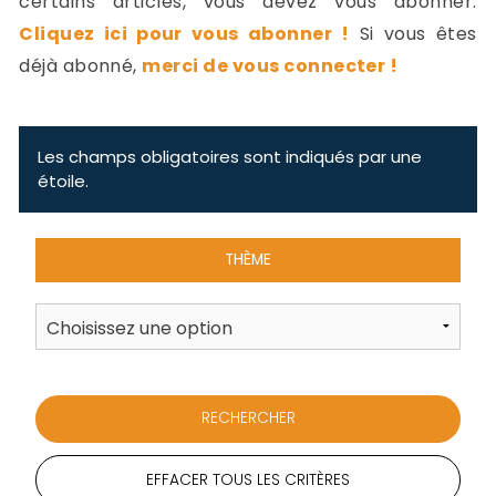
certains articles, vous devez vous abonner.
-
Cliquez ici pour vous abonner !
Si vous êtes
a
c
déjà abonné,
merci de vous connecter !
2
F
L
u
Les champs obligatoires sont indiqués par une
étoile.
THÈME
EFFACER TOUS LES CRITÈRES