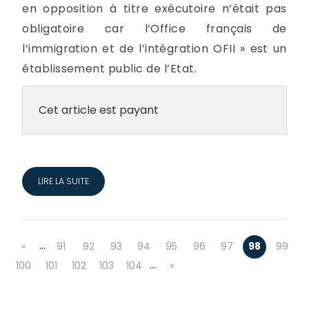
en opposition à titre exécutoire n’était pas
obligatoire car l’Office français de
l’immigration et de l’intégration OFII » est un
établissement public de l’Etat.
Cet article est payant
LIRE LA SUITE
…
«
91
92
93
94
95
96
97
98
99
…
100
101
102
103
104
»