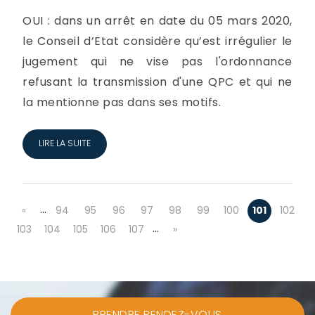
OUI : dans un arrêt en date du 05 mars 2020,
le Conseil d’Etat considère qu’est irrégulier le
jugement qui ne vise pas l'ordonnance
refusant la transmission d'une QPC et qui ne
la mentionne pas dans ses motifs.
LIRE LA SUITE
…
«
94
95
96
97
98
99
100
101
102
…
103
104
105
106
107
»
PRENDRE RENDEZ-VOUS