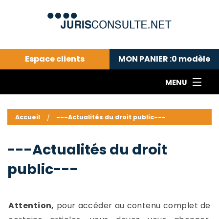
Espace clients
MON PANIER :
0
modèle
MENU
Le cabinet COLL
---Actualités du droit public---
L
Accueil
---Actualités du droit public---
Droit pénal---
c
Droit privé ---
C
---Actualités du droit
Abonnement aux actualités
C
public---
---Me contacter
C
B
-
d
-
Attention,
pour accéder au contenu complet de
h
-