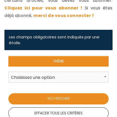
certains articles, vous devez vous abonner.
-
Cliquez ici pour vous abonner !
Si vous êtes
a
c
déjà abonné,
merci de vous connecter !
2
F
L
u
Les champs obligatoires sont indiqués par une
étoile.
THÈME
EFFACER TOUS LES CRITÈRES