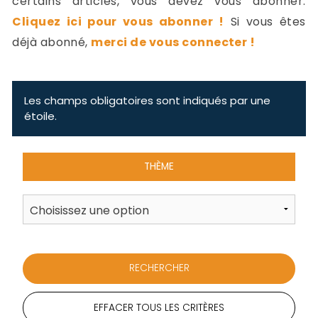
certains articles, vous devez vous abonner.
-
Cliquez ici pour vous abonner !
Si vous êtes
a
c
déjà abonné,
merci de vous connecter !
2
F
L
u
Les champs obligatoires sont indiqués par une
étoile.
THÈME
EFFACER TOUS LES CRITÈRES