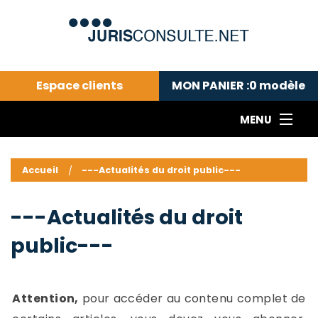
Espace clients
MON PANIER :
0
modèle
MENU
Le cabinet COLL
---Actualités du droit public---
L
Accueil
---Actualités du droit public---
Droit pénal---
c
Droit privé ---
C
---Actualités du droit
Abonnement aux actualités
C
public---
---Me contacter
C
B
-
d
-
Attention,
pour accéder au contenu complet de
h
-