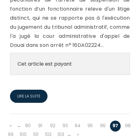
fonction d’un fonctionnaire releve d'un litige
distinct, qui ne se rapporte pas à l'exécution
du jugement du tribunal administratif, comme
l'a jugé la cour administrative d'appel de
Douai dans son arrêt n° 16DA02224...
Cet article est payant
LIRE LA SUITE
…
«
90
91
92
93
94
95
96
97
98
…
99
100
101
102
103
»