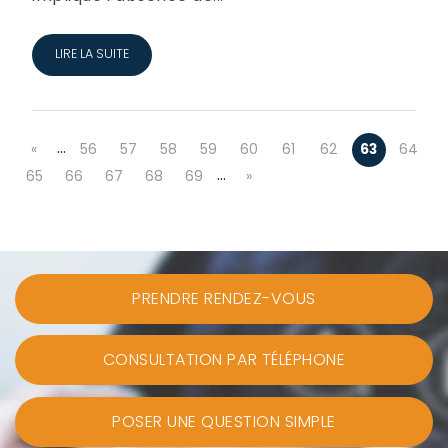
LIRE LA SUITE
…
«
56
57
58
59
60
61
62
63
64
…
65
66
67
68
69
»
PRENDRE RENDEZ-VOUS
CONSULTATION PAR TÉLÉPHONE
POSER UNE QUESTION SIMPLE