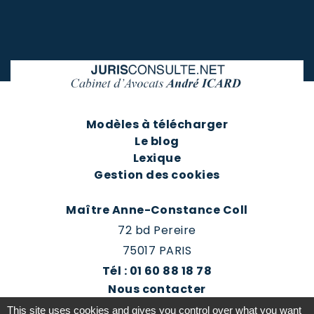
Modèles à télécharger
Le blog
Lexique
Gestion des cookies
Maître Anne-Constance Coll
72 bd Pereire
75017 PARIS
Tél : 01 60 88 18 78
Nous contacter
Prendre rendez-vous
This site uses cookies and gives you control over what you want