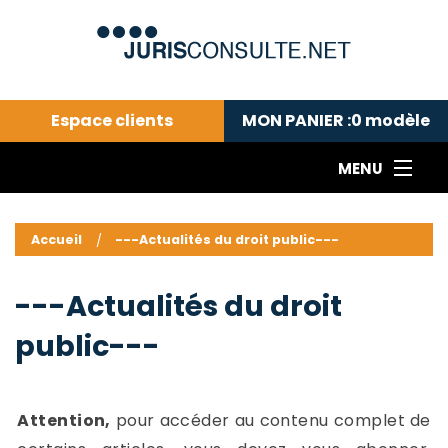
Espace clients
MON PANIER :
0
modèle
MENU
Le cabinet COLL
---Actualités du droit public---
L
Accueil
---Actualités du droit public---
Droit pénal---
c
Droit privé ---
C
---Actualités du droit
Abonnement aux actualités
C
public---
---Me contacter
C
B
-
d
-
Attention,
pour accéder au contenu complet de
h
-