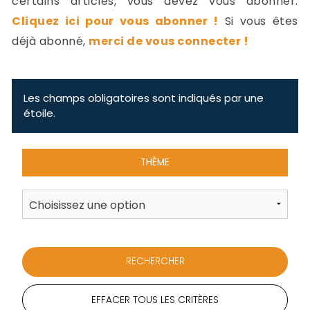
certains articles, vous devez vous abonner.
-
Cliquez ici pour vous abonner !
Si vous êtes
a
c
déjà abonné,
merci de vous connecter !
2
F
L
u
Les champs obligatoires sont indiqués par une
étoile.
THÈME
EFFACER TOUS LES CRITÈRES