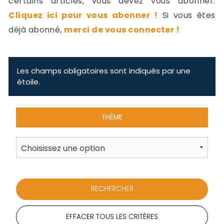
certains articles, vous devez vous abonner.
-
Cliquez ici pour vous abonner !
Si vous êtes
a
c
déjà abonné,
merci de vous connecter !
2
F
L
u
Les champs obligatoires sont indiqués par une
étoile.
THÈME
EFFACER TOUS LES CRITÈRES