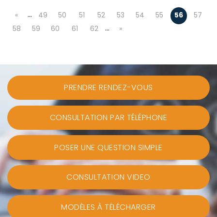
…
«
49
50
51
52
53
54
55
56
57
…
58
59
60
61
62
»
PRENDRE RENDEZ-VOUS
CONSULTATION PAR TÉLÉPHONE
POSER UNE QUESTION SIMPLE
CONSULTATION VIDEO
MODÈLES À TÉLÉCHARGER