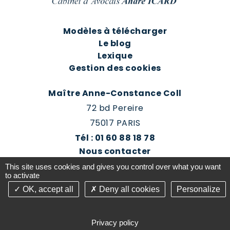
Modèles à télécharger
Le blog
Lexique
Gestion des cookies
Maître Anne-Constance Coll
72 bd Pereire
75017 PARIS
Tél : 01 60 88 18 78
Nous contacter
Prendre rendez-vous
This site uses cookies and gives you control over what you want
Espace client du cabinet
to activate
OK, accept all
Deny all cookies
Personalize
©2016-26 Jurisconsulte - Tous droits réservés -
Conception Absolute Communication & Création
Privacy policy