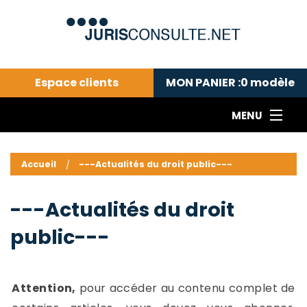
Espace clients
MON PANIER :
0
modèle
MENU
Le cabinet COLL
---Actualités du droit public---
L
Accueil
---Actualités du droit public---
Droit pénal---
c
Droit privé ---
C
---Actualités du droit
Abonnement aux actualités
C
public---
---Me contacter
C
B
-
d
-
Attention,
pour accéder au contenu complet de
h
-