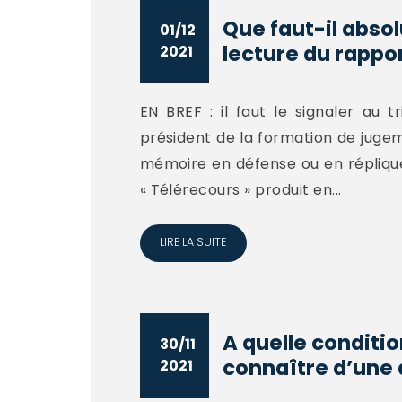
Que faut-il absol
01/12
lecture du rapport
2021
EN BREF : il faut le signaler au t
président de la formation de juge
mémoire en défense ou en réplique 
« Télérecours » produit en...
LIRE LA SUITE
A quelle conditio
30/11
connaître d’une a
2021