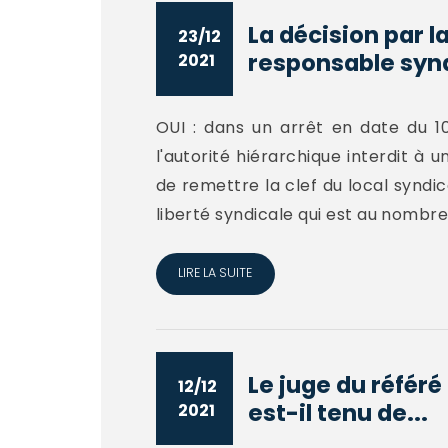
La décision par l
23/12
responsable synd
2021
OUI : dans un arrêt en date du 10
l'autorité hiérarchique interdit à
de remettre la clef du local syndic
liberté syndicale qui est au nombre
LIRE LA SUITE
Le juge du référé
12/12
est-il tenu de...
2021