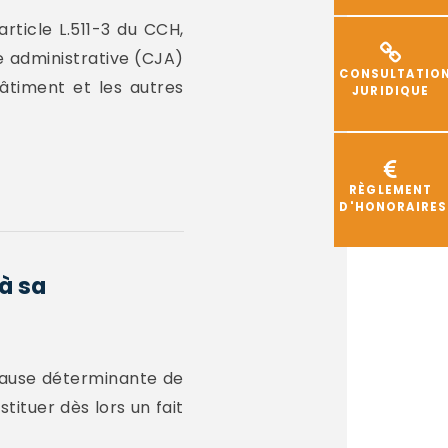
rticle L.511-3 du CCH,
ce administrative (CJA)
CONSULTATIO
âtiment et les autres
JURIDIQUE
RÈGLEMENT
D'HONORAIRES
à sa
 cause déterminante de
tituer dès lors un fait