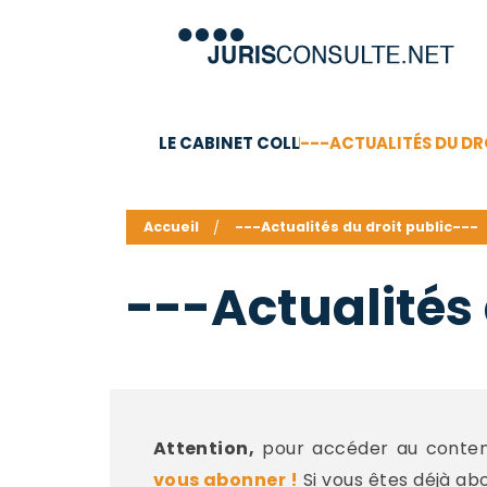
LE CABINET COLL
---ACTUALITÉS DU DR
C.V.
Compétences
Barême des honoraires - a
Accueil
---Actualités du droit public---
---Actualités 
Attention,
pour accéder au contenu
vous abonner !
Si vous êtes déjà ab