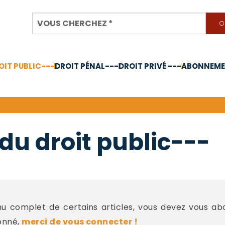
OIT PUBLIC---
DROIT PÉNAL---
DROIT PRIVÉ ---
ABONNEMEN
nnée 2024
du droit public---
 complet de certains articles, vous devez vous a
onné,
merci de vous connecter !