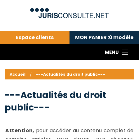
Espace clients
MON PANIER :
0
modèle
MENU
Le cabinet COLL
---Actualités du droit public---
L
Accueil
---Actualités du droit public---
Droit pénal---
c
Droit privé ---
C
---Actualités du droit
Abonnement aux actualités
C
public---
---Me contacter
C
B
-
d
-
Attention,
pour accéder au contenu complet de
h
-