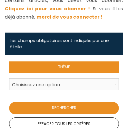
certains articles, vous devez vous abonner.
-
Cliquez ici pour vous abonner !
Si vous êtes
a
c
déjà abonné,
merci de vous connecter !
2
F
L
u
Les champs obligatoires sont indiqués par une
étoile.
THÈME
EFFACER TOUS LES CRITÈRES