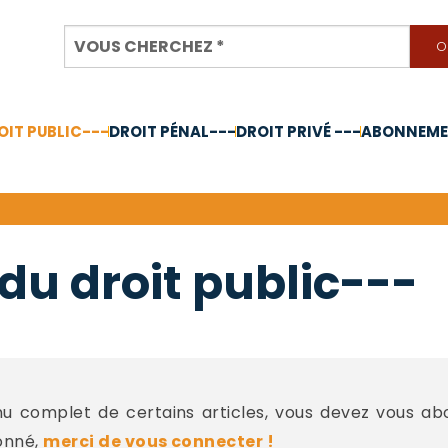
OIT PUBLIC---
DROIT PÉNAL---
DROIT PRIVÉ ---
ABONNEMEN
nnée 2024
du droit public---
 complet de certains articles, vous devez vous a
onné,
merci de vous connecter !