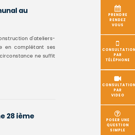
munal au
PRENDRE
RENDEZ
VOUS
onstruction d'ateliers-
e en complétant ses
CONSULTATIO
 circonstance ne suffit
PAR
TÉLÉPHONE
CONSULTATIO
PAR
VIDEO
ne 28 ième
POSER UNE
QUESTION
SIMPLE