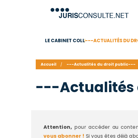
LE CABINET COLL
---ACTUALITÉS DU DR
C.V.
Compétences
Barême des honoraires - a
Accueil
---Actualités du droit public---
---Actualités 
Attention,
pour accéder au contenu
vous abonner !
Si vous êtes déjà ab