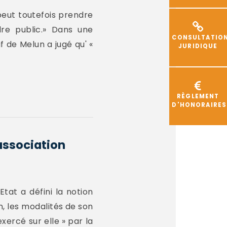
 peut toutefois prendre
re public.» Dans une
CONSULTATIO
f de Melun a jugé qu' «
JURIDIQUE
RÈGLEMENT
D'HONORAIRES
association
tat a défini la notion
n, les modalités de son
xercé sur elle » par la