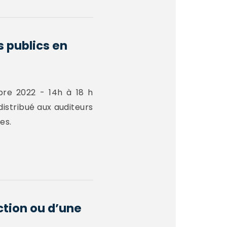
s publics en
bre 2022 - 14h à 18 h
istribué aux auditeurs
es.
action ou d’une