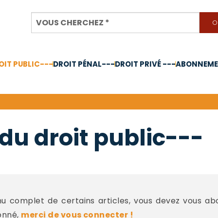
OIT PUBLIC---
DROIT PÉNAL---
DROIT PRIVÉ ---
ABONNEMEN
nnée 2024
du droit public---
 complet de certains articles, vous devez vous a
onné,
merci de vous connecter !