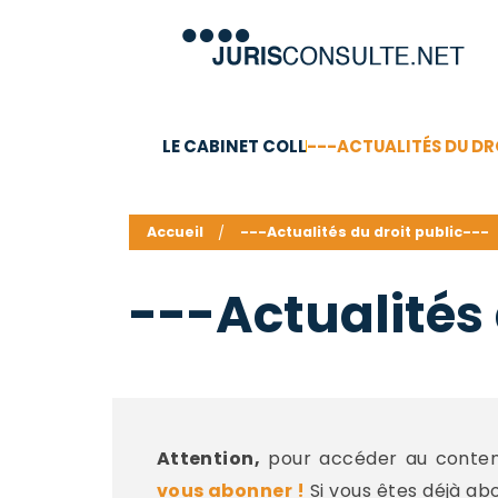
LE CABINET COLL
---ACTUALITÉS DU DR
C.V.
Compétences
Barême des honoraires - a
Accueil
---Actualités du droit public---
---Actualités 
Attention,
pour accéder au contenu
vous abonner !
Si vous êtes déjà ab