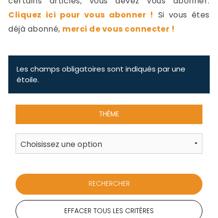
certains articles, vous devez vous abonner.
-
Cliquez ici pour vous abonner !
Si vous êtes
a
c
déjà abonné,
merci de vous connecter !
2
F
L
u
Les champs obligatoires sont indiqués par une
étoile.
THÈME
EFFACER TOUS LES CRITÈRES