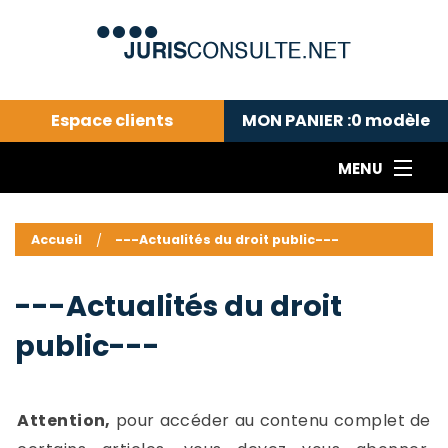
Espace clients
MON PANIER :
0
modèle
MENU
Le cabinet COLL
---Actualités du droit public---
L
Accueil
---Actualités du droit public---
Droit pénal---
c
Droit privé ---
C
---Actualités du droit
Abonnement aux actualités
C
public---
---Me contacter
C
B
-
d
-
Attention,
pour accéder au contenu complet de
h
-