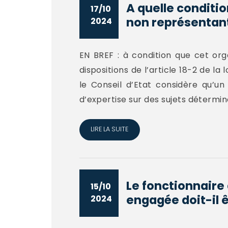
A quelle conditi
17/10
non représentant
2024
EN BREF : à condition que cet org
dispositions de l’article 18-2 de la
le Conseil d’Etat considère qu’u
d’expertise sur des sujets déterminé
LIRE LA SUITE
Le fonctionnaire 
15/10
engagée doit-il ê
2024