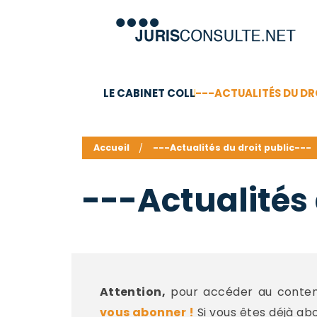
LE CABINET COLL
---ACTUALITÉS DU DR
C.V.
Compétences
Barême des honoraires - a
Accueil
---Actualités du droit public---
---Actualités 
Attention,
pour accéder au contenu
vous abonner !
Si vous êtes déjà ab