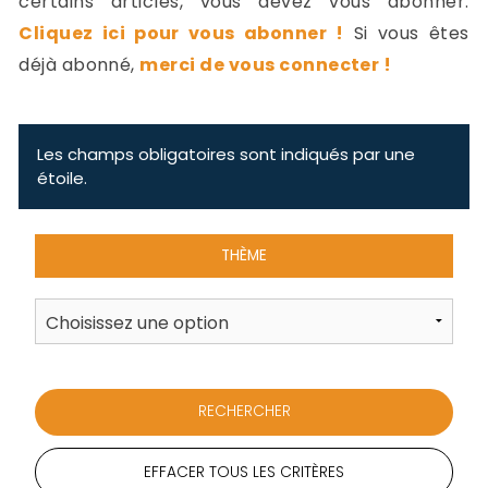
certains articles, vous devez vous abonner.
-
Cliquez ici pour vous abonner !
Si vous êtes
a
c
déjà abonné,
merci de vous connecter !
2
F
L
u
Les champs obligatoires sont indiqués par une
étoile.
THÈME
EFFACER TOUS LES CRITÈRES