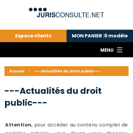
Espace clients
MON PANIER :
0
modèle
MENU
Le cabinet COLL
---Actualités du droit public---
L
Accueil
---Actualités du droit public---
Droit pénal---
c
Droit privé ---
C
---Actualités du droit
Abonnement aux actualités
C
public---
---Me contacter
C
B
-
d
-
Attention,
pour accéder au contenu complet de
h
-