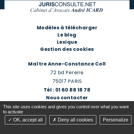
Modèles à télécharger
Le blog
Lexique
Gestion des cookies
Maître Anne-Constance Coll
72 bd Pereire
75017 PARIS
Tél : 01 60 88 18 78
Nous contacter
Prendre rendez-vous
This site uses cookies and gives you control over what you want
Espace client du cabinet
to activate
OK, accept all
Deny all cookies
Personalize
©2016-26 Jurisconsulte - Tous droits réservés -