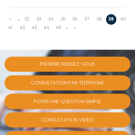
…
«
32
33
34
35
36
37
38
39
40
…
41
42
43
44
45
»
PRENDRE RENDEZ-VOUS
CONSULTATION PAR TÉLÉPHONE
POSER UNE QUESTION SIMPLE
CONSULTATION VIDEO