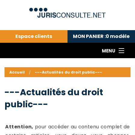
Espace clients
MON PANIER :
0
modèle
MENU
Le cabinet COLL
---Actualités du droit public---
L
Accueil
---Actualités du droit public---
Droit pénal---
c
Droit privé ---
C
---Actualités du droit
Abonnement aux actualités
C
public---
---Me contacter
C
B
-
d
-
Attention,
pour accéder au contenu complet de
h
-