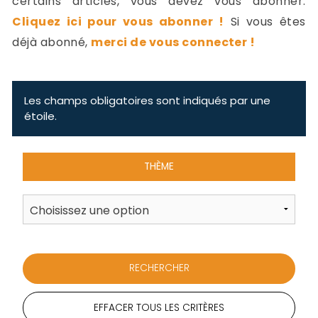
certains articles, vous devez vous abonner.
-
Cliquez ici pour vous abonner !
Si vous êtes
a
c
déjà abonné,
merci de vous connecter !
2
F
L
u
Les champs obligatoires sont indiqués par une
étoile.
THÈME
EFFACER TOUS LES CRITÈRES