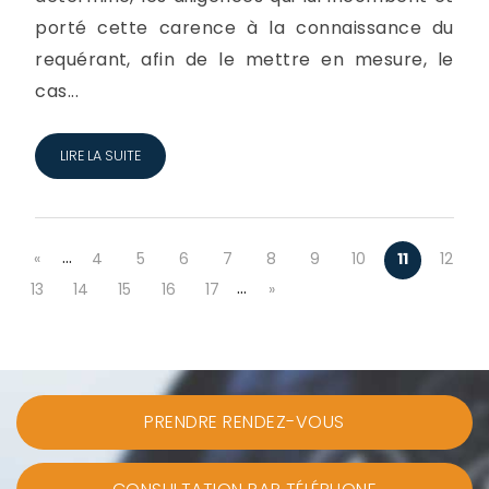
porté cette carence à la connaissance du
requérant, afin de le mettre en mesure, le
cas...
LIRE LA SUITE
…
«
4
5
6
7
8
9
10
11
12
…
13
14
15
16
17
»
PRENDRE RENDEZ-VOUS