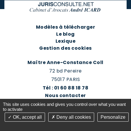
Modèles à télécharger
Le blog
Lexique
Gestion des cookies
Maître Anne-Constance Coll
72 bd Pereire
75017 PARIS
Tél : 01 60 88 18 78
Nous contacter
Prendre rendez-vous
This site uses cookies and gives you control over what you want
Espace client du cabinet
to activate
OK, accept all
Deny all cookies
Personalize
©2016-26 Jurisconsulte - Tous droits réservés -