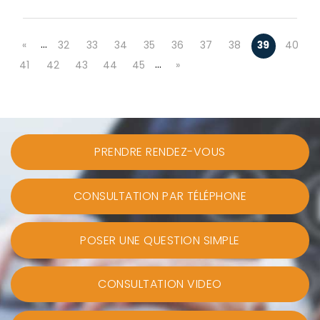
…
«
32
33
34
35
36
37
38
39
40
…
41
42
43
44
45
»
PRENDRE RENDEZ-VOUS
CONSULTATION PAR TÉLÉPHONE
POSER UNE QUESTION SIMPLE
CONSULTATION VIDEO