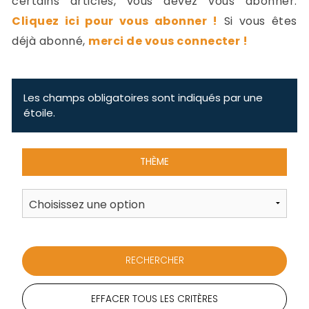
certains articles, vous devez vous abonner.
-
Cliquez ici pour vous abonner !
Si vous êtes
a
c
déjà abonné,
merci de vous connecter !
2
F
L
u
Les champs obligatoires sont indiqués par une
étoile.
THÈME
EFFACER TOUS LES CRITÈRES