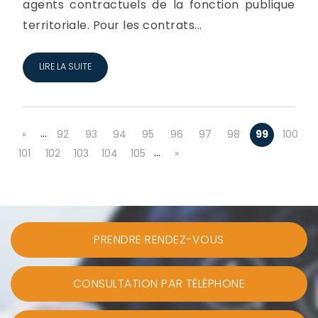
agents contractuels de la fonction publique
territoriale. Pour les contrats...
LIRE LA SUITE
…
«
92
93
94
95
96
97
98
99
100
…
101
102
103
104
105
»
PRENDRE RENDEZ-VOUS
CONSULTATION PAR TÉLÉPHONE