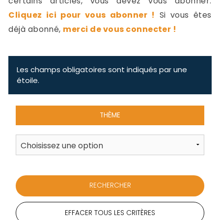
certains articles, vous devez vous abonner.
-
Cliquez ici pour vous abonner !
Si vous êtes
a
c
déjà abonné,
merci de vous connecter !
2
F
L
u
Les champs obligatoires sont indiqués par une
étoile.
THÈME
EFFACER TOUS LES CRITÈRES