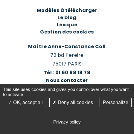
Modèles à télécharger
Le blog
Lexique
Gestion des cookies
Maître Anne-Constance Coll
72 bd Pereire
75017 PARIS
Tél : 01 60 88 18 78
Nous contacter
Prendre rendez-vous
This site uses cookies and gives you control over what you want
Espace client du cabinet
to activate
OK, accept all
Deny all cookies
Personalize
©2016-26 Jurisconsulte - Tous droits réservés -
Conception Absolute Communication & Création
Privacy policy
Answeb -
Gestion cookies