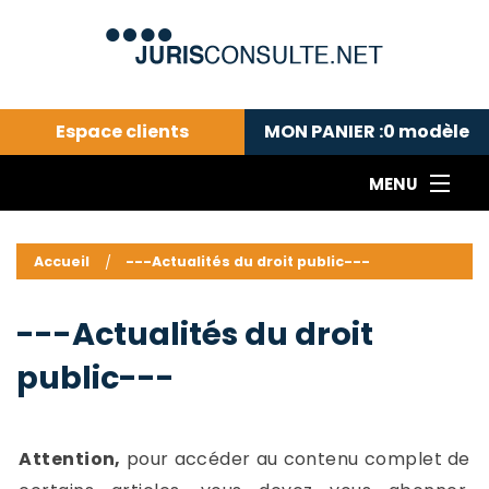
Espace clients
MON PANIER :
0
modèle
MENU
Le cabinet COLL
---Actualités du droit public---
L
Accueil
---Actualités du droit public---
Droit pénal---
c
Droit privé ---
C
---Actualités du droit
Abonnement aux actualités
C
public---
---Me contacter
C
B
-
d
-
Attention,
pour accéder au contenu complet de
h
-