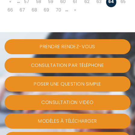
…
«
57
58
59
60
61
62
63
64
65
…
66
67
68
69
70
»
PRENDRE RENDEZ-VOUS
CONSULTATION PAR TÉLÉPHONE
POSER UNE QUESTION SIMPLE
CONSULTATION VIDEO
MODÈLES À TÉLÉCHARGER