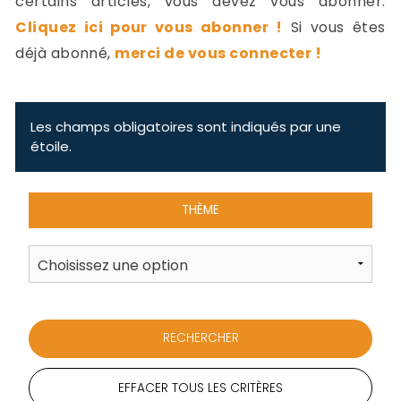
certains articles, vous devez vous abonner.
-
Cliquez ici pour vous abonner !
Si vous êtes
a
c
déjà abonné,
merci de vous connecter !
2
F
L
u
Les champs obligatoires sont indiqués par une
étoile.
THÈME
EFFACER TOUS LES CRITÈRES