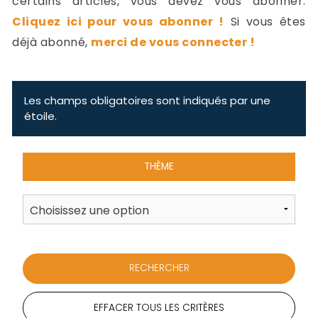
certains articles, vous devez vous abonner.
-
Cliquez ici pour vous abonner !
Si vous êtes
a
c
déjà abonné,
merci de vous connecter !
2
F
L
u
Les champs obligatoires sont indiqués par une
étoile.
THÈME
EFFACER TOUS LES CRITÈRES