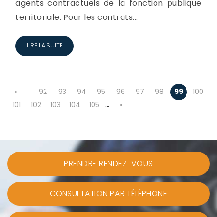
agents contractuels de la fonction publique
territoriale. Pour les contrats...
LIRE LA SUITE
…
«
92
93
94
95
96
97
98
99
100
…
101
102
103
104
105
»
PRENDRE RENDEZ-VOUS
CONSULTATION PAR TÉLÉPHONE