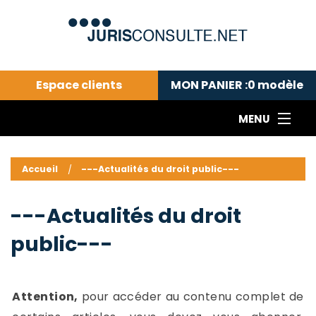
Espace clients
MON PANIER :
0
modèle
MENU
Le cabinet COLL
---Actualités du droit public---
L
Accueil
---Actualités du droit public---
Droit pénal---
c
Droit privé ---
C
---Actualités du droit
Abonnement aux actualités
C
public---
---Me contacter
C
B
-
d
-
Attention,
pour accéder au contenu complet de
h
-