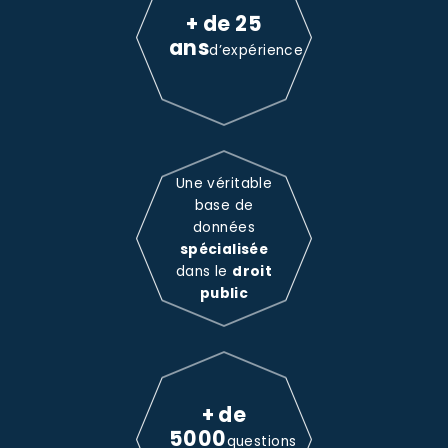
+ de 25
ans
d’expérience
Une véritable
base de
données
spécialisée
dans le
droit
public
+ de
5000
questions