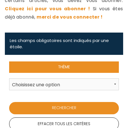
certains articles, vous devez vous abonner.
-
Cliquez ici pour vous abonner !
Si vous êtes
a
c
déjà abonné,
merci de vous connecter !
2
F
L
u
Les champs obligatoires sont indiqués par une
étoile.
THÈME
EFFACER TOUS LES CRITÈRES