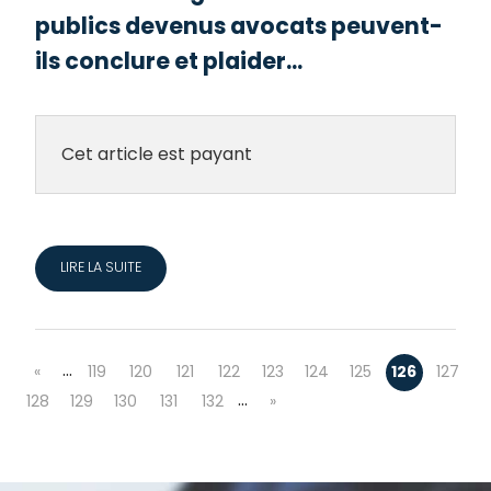
publics devenus avocats peuvent-
ils conclure et plaider...
Cet article est payant
LIRE LA SUITE
…
«
119
120
121
122
123
124
125
126
127
…
128
129
130
131
132
»