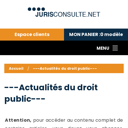
Espace clients
MON PANIER :
0
modèle
MENU
Le cabinet COLL
---Actualités du droit public---
L
Accueil
---Actualités du droit public---
Droit pénal---
c
Droit privé ---
C
---Actualités du droit
Abonnement aux actualités
C
public---
---Me contacter
C
B
-
d
-
Attention,
pour accéder au contenu complet de
h
-