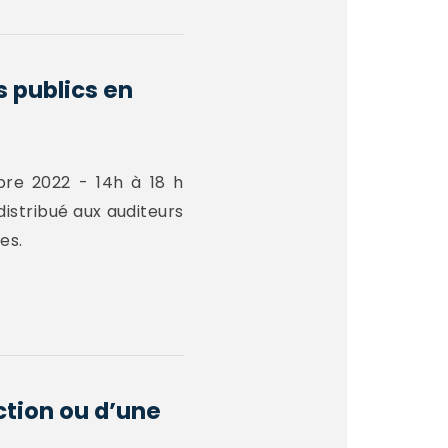
s publics en
bre 2022 - 14h à 18 h
istribué aux auditeurs
es.
action ou d’une