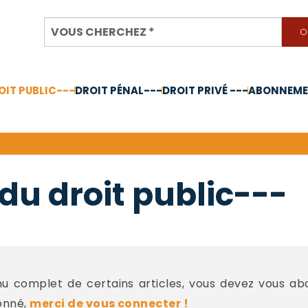
OIT PUBLIC---
DROIT PÉNAL---
DROIT PRIVÉ ---
ABONNEMEN
nnée 2024
du droit public---
 complet de certains articles, vous devez vous a
onné,
merci de vous connecter !