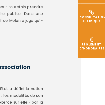
 peut toutefois prendre
re public.» Dans une
CONSULTATIO
f de Melun a jugé qu' «
JURIDIQUE
RÈGLEMENT
D'HONORAIRES
association
tat a défini la notion
n, les modalités de son
xercé sur elle » par la