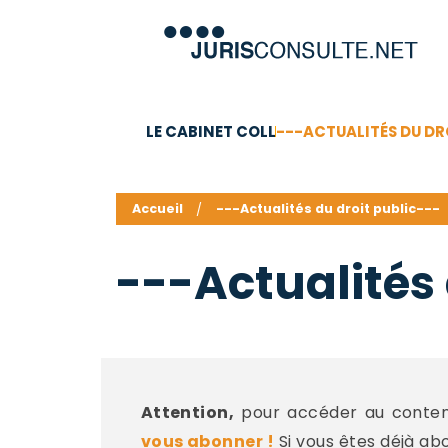
LE CABINET COLL
---ACTUALITÉS DU DR
C.V.
Compétences
Barême des honoraires - a
Accueil
---Actualités du droit public---
---Actualités 
Attention,
pour accéder au contenu
vous abonner !
Si vous êtes déjà ab